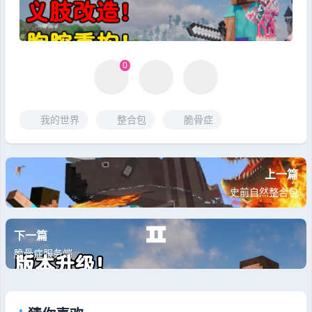
0
我的世界
整合包
脆骨症
上一篇
史前自然整合包
下一篇
脆骨症服务端