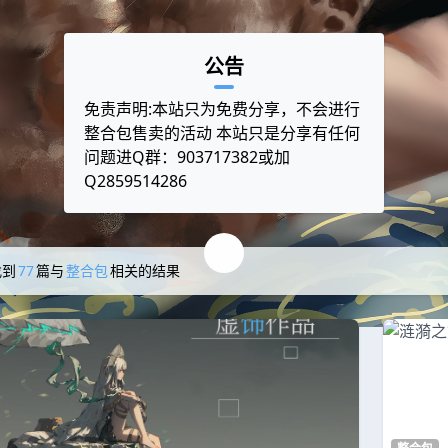
公告
免责声明:本站只为免费分享，不会进行
整合包售卖的活动 本站只是分享有任何
问题进Q群：903717382或加
Q2859514286
找到
77
篇与
整合包
相关的结果