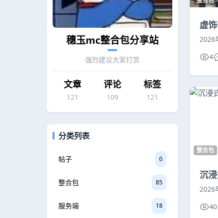
整合包
虚饰
穗玉mc整合包分享站
202
4
强烈建议大家打赏
文章
评论
标签
121
109
121
分类列表
整合包
帖子
0
沉浸
整合包
85
202
服务端
18
40