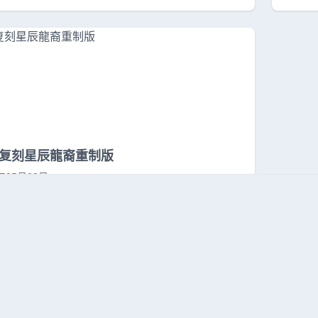
复刻星辰龍裔重制版
6年05月09日
1
0
1
2
3
...
1