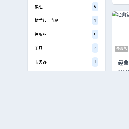
模组
6
材质包与光影
1
投影图
6
工具
2
整合包
服务器
1
经典
202
13
标签云
#整合包
#我的世界
#服务端
#机械动力
#落幕曲
#乌托邦
#肝
#mods
#懒人包