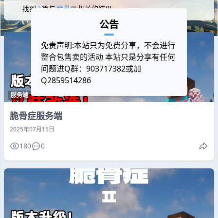
找到
2
篇与
脆骨症
相关的结果
公告
免责声明:本站只为免费分享，不会进行
整合包售卖的活动 本站只是分享有任何
问题进Q群：903717382或加
Q2859514286
服务端
脆骨症服务端
2025年07月15日
180
0