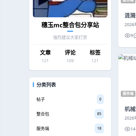
服务端
涟漪
穗玉mc整合包分享站
202
9
强烈建议大家打赏
文章
评论
标签
121
109
121
分类列表
服务端
帖子
0
机械
整合包
85
202
服务端
18
14