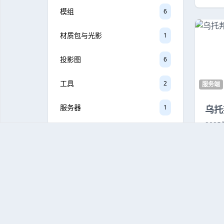
模组
6
材质包与光影
1
投影图
6
工具
2
服务端
服务器
1
乌托
202
90
标签云
#整合包
#我的世界
#服务端
#机械动力
#落幕曲
#乌托邦
#肝
#mods
#懒人包