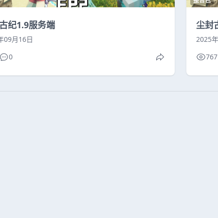
整合包
古纪1.9服务端
尘封
5年09月16日
2025
0
767