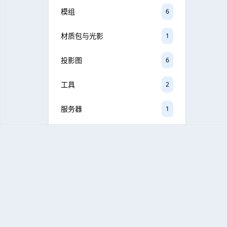
模组
6
材质包与光影
1
投影图
6
工具
2
服务器
1
标签云
#整合包
#我的世界
#服务端
#机械动力
#落幕曲
#乌托邦
#肝
#mods
#懒人包