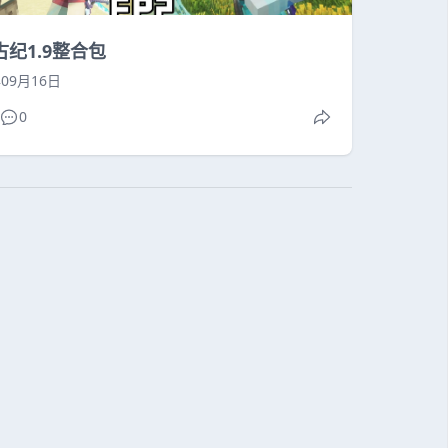
古纪1.9整合包
年09月16日
0