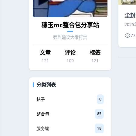
服务端
尘封
穗玉mc整合包分享站
202
77
强烈建议大家打赏
文章
评论
标签
121
109
121
分类列表
帖子
0
整合包
85
服务端
18